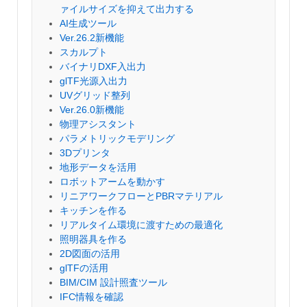
ァイルサイズを抑えて出力する
AI生成ツール
Ver.26.2新機能
スカルプト
バイナリDXF入出力
glTF光源入出力
UVグリッド整列
Ver.26.0新機能
物理アシスタント
パラメトリックモデリング
3Dプリンタ
地形データを活用
ロボットアームを動かす
リニアワークフローとPBRマテリアル
キッチンを作る
リアルタイム環境に渡すための最適化
照明器具を作る
2D図面の活用
glTFの活用
BIM/CIM 設計照査ツール
IFC情報を確認