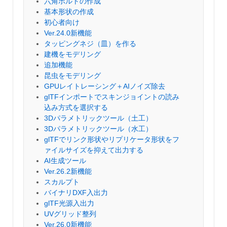
六角ボルトの作成
基本形状の作成
初心者向け
Ver.24.0新機能
タッピングネジ（皿）を作る
建機をモデリング
追加機能
昆虫をモデリング
GPUレイトレーシング＋AIノイズ除去
glTFインポートでスキンジョイントの読み
込み方式を選択する
3Dパラメトリックツール（土工）
3Dパラメトリックツール（水工）
glTFでリンク形状やリプリケータ形状をフ
ァイルサイズを抑えて出力する
AI生成ツール
Ver.26.2新機能
スカルプト
バイナリDXF入出力
glTF光源入出力
UVグリッド整列
Ver.26.0新機能