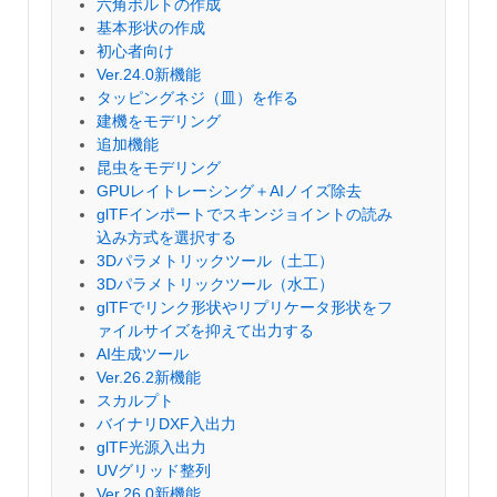
六角ボルトの作成
基本形状の作成
初心者向け
Ver.24.0新機能
タッピングネジ（皿）を作る
建機をモデリング
追加機能
昆虫をモデリング
GPUレイトレーシング＋AIノイズ除去
glTFインポートでスキンジョイントの読み
込み方式を選択する
3Dパラメトリックツール（土工）
3Dパラメトリックツール（水工）
glTFでリンク形状やリプリケータ形状をフ
ァイルサイズを抑えて出力する
AI生成ツール
Ver.26.2新機能
スカルプト
バイナリDXF入出力
glTF光源入出力
UVグリッド整列
Ver.26.0新機能