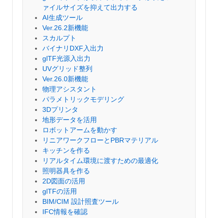
ァイルサイズを抑えて出力する
AI生成ツール
Ver.26.2新機能
スカルプト
バイナリDXF入出力
glTF光源入出力
UVグリッド整列
Ver.26.0新機能
物理アシスタント
パラメトリックモデリング
3Dプリンタ
地形データを活用
ロボットアームを動かす
リニアワークフローとPBRマテリアル
キッチンを作る
リアルタイム環境に渡すための最適化
照明器具を作る
2D図面の活用
glTFの活用
BIM/CIM 設計照査ツール
IFC情報を確認