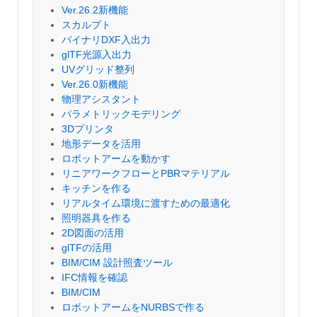
Ver.26.2新機能
スカルプト
バイナリDXF入出力
glTF光源入出力
UVグリッド整列
Ver.26.0新機能
物理アシスタント
パラメトリックモデリング
3Dプリンタ
地形データを活用
ロボットアームを動かす
リニアワークフローとPBRマテリアル
キッチンを作る
リアルタイム環境に渡すための最適化
照明器具を作る
2D図面の活用
glTFの活用
BIM/CIM 設計照査ツール
IFC情報を確認
BIM/CIM
ロボットアームをNURBSで作る