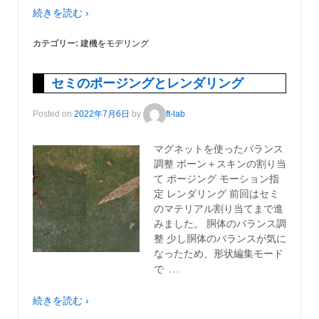
続きを読む ›
カテゴリー:
建機をモデリング
セミのポージングとレンダリング
Posted on
2022年7月6日
by
ft-lab
マグネットを使ったバランス
調整 ボーン＋スキンの割り当
て ポージング モーション指
定 レンダリング 前回はセミ
のマテリアル割り当てまで進
みました。 胴体のバランス調
整 少し胴体のバランスが気に
なったため、形状編集モード
…
で
続きを読む ›