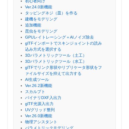
初心者向け
Ver.24.0新機能
タッピングネジ（皿）を作る
建機をモデリング
追加機能
昆虫をモデリング
GPUレイトレーシング＋AIノイズ除去
glTFインポートでスキンジョイントの読み
込み方式を選択する
3Dパラメトリックツール（土工）
3Dパラメトリックツール（水工）
glTFでリンク形状やリプリケータ形状をフ
ァイルサイズを抑えて出力する
AI生成ツール
Ver.26.2新機能
スカルプト
バイナリDXF入出力
glTF光源入出力
UVグリッド整列
Ver.26.0新機能
物理アシスタント
パラメトリックモデリング