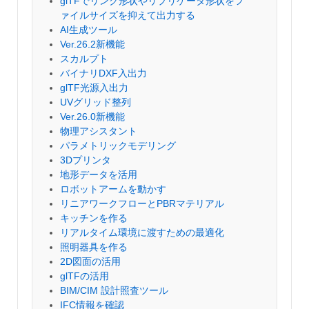
glTFでリンク形状やリプリケータ形状をフ
ァイルサイズを抑えて出力する
AI生成ツール
Ver.26.2新機能
スカルプト
バイナリDXF入出力
glTF光源入出力
UVグリッド整列
Ver.26.0新機能
物理アシスタント
パラメトリックモデリング
3Dプリンタ
地形データを活用
ロボットアームを動かす
リニアワークフローとPBRマテリアル
キッチンを作る
リアルタイム環境に渡すための最適化
照明器具を作る
2D図面の活用
glTFの活用
BIM/CIM 設計照査ツール
IFC情報を確認