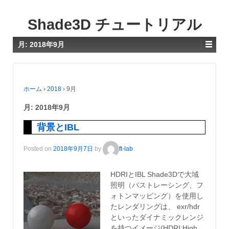
Shade3D チュートリアル
月:
2018年9月
ホーム
›
2018
›
9月
月:
2018年9月
背景とIBL
Posted on
2018年9月7日
by
ft-lab
HDRIとIBL Shade3Dで大域
照明（パストレーシング、フ
ォトンマッピング）を使用し
たレンダリングは、 exr/hdr
といったダイナミックレンジ
を持つイメージ(HDRI:High