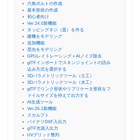
六角ボルトの作成
基本形状の作成
初心者向け
Ver.24.0新機能
タッピングネジ（皿）を作る
建機をモデリング
追加機能
昆虫をモデリング
GPUレイトレーシング＋AIノイズ除去
glTFインポートでスキンジョイントの読み
込み方式を選択する
3Dパラメトリックツール（土工）
3Dパラメトリックツール（水工）
glTFでリンク形状やリプリケータ形状をフ
ァイルサイズを抑えて出力する
AI生成ツール
Ver.26.2新機能
スカルプト
バイナリDXF入出力
glTF光源入出力
UVグリッド整列