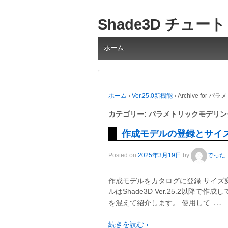
Shade3D チュー
ホーム
ホーム
›
Ver.25.0新機能
›
Archive for
カテゴリー:
パラメトリックモデリン
作成モデルの登録とサイ
Posted on
2025年3月19日
by
でった
作成モデルをカタログに登録 サイズ
ルはShade3D Ver.25.2以降
…
を混えて紹介します。 使用して
続きを読む ›