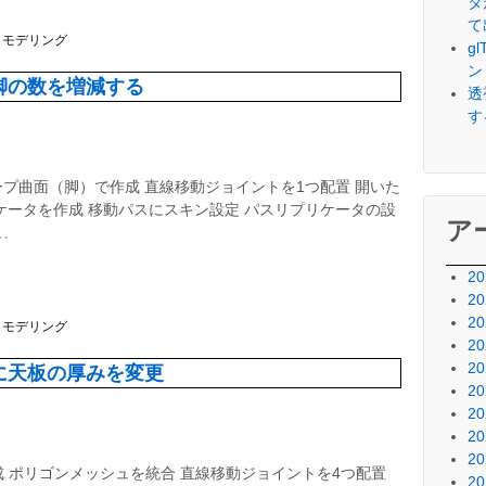
タ
て
クモデリング
g
ン
脚の数を増減する
透
す
プ曲面（脚）で作成 直線移動ジョイントを1つ配置 開いた
ケータを作成 移動パスにスキン設定 パスリプリケータの設
ア
…
2
2
2
クモデリング
2
2
に天板の厚みを変更
2
2
2
2
成 ポリゴンメッシュを統合 直線移動ジョイントを4つ配置
2