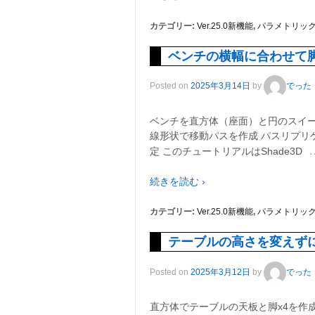
カテゴリー:
Ver.25.0新機能
,
パラメトリッ
ベンチの横幅に合わせて
Posted on
2025年3月14日
by
でった
ベンチを直方体（座面）と円のスイー
線形状で移動パスを作成 パスリプリ
定 このチュートリアルはShade3D
続きを読む ›
カテゴリー:
Ver.25.0新機能
,
パラメトリッ
テーブルの高さを変えず
Posted on
2025年3月12日
by
でった
直方体でテーブルの天板と脚x4を作