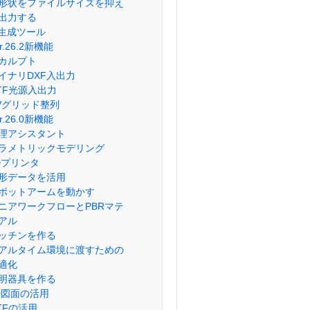
形状をファイルサイズを抑え
出力する
I生成ツール
er.26.2新機能
カルプト
イナリDXF入出力
lTF光源入出力
Vグリッド整列
er.26.0新機能
理アシスタント
ラメトリックモデリング
Dプリンタ
形データを活用
ボットアームを動かす
ニアワークフローとPBRマテ
アル
ッチンを作る
アルタイム環境に渡すための
適化
明器具を作る
D図面の活用
lTFの活用