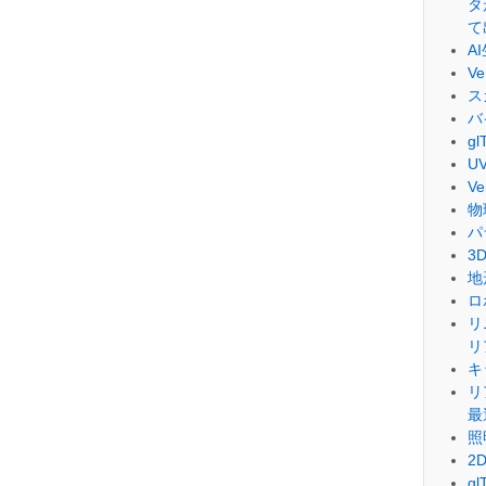
タ
て
A
V
ス
バ
g
U
V
物
パ
3
地
ロ
リ
リ
キ
リ
最
照
2
g