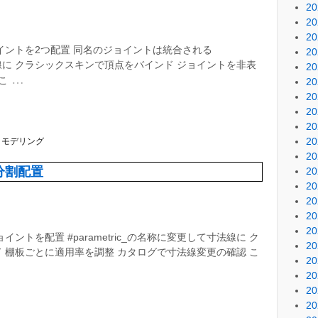
2
2
2
イントを2つ配置 同名のジョイントは統合される
2
て寸法線に クラシックスキンで頂点をバインド ジョイントを非表
2
…
こ
2
2
2
2
2
クモデリング
2
分割配置
2
2
2
2
2
ントを配置 #parametric_の名称に変更して寸法線に ク
2
 棚板ごとに適用率を調整 カタログで寸法線変更の確認 こ
2
2
2
2