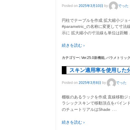
Posted on
2025年3月10日
by
でった
円柱でテーブルを作成 拡大縮小ジョ
#parametric_の名称に変更し
示に 拡大縮小の寸法線も単位は距離 
続きを読む ›
カテゴリー:
Ver.25.0新機能
,
パラメトリッ
スキン適用率を使用した
Posted on
2025年3月8日
by
でった
棚板のあるラックを作成 直線移動ジョイ
ラシックスキンで移動頂点をバインド
…
のチュートリアルはShade
続きを読む ›