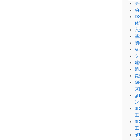
テ
V
D
体
六
基
初
V
タ
建
追
昆
G
ズ
g
ン
3
工
3
工
g