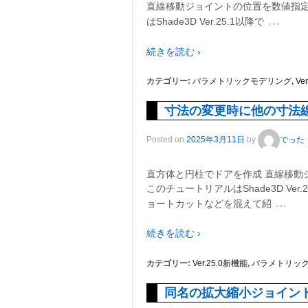
直線移動ジョイントの位置を数値指定
…
はShade3D Ver.25.1以降で
続きを読む ›
カテゴリー:
パラメトリックモデリング
,
Ve
寸法の変更時に他の寸法
Posted on
2025年3月11日
by
でった
直方体と円柱でドアを作成 直線移動
このチュートリアルはShade3D Ve
…
ョートカットなどを混えて紹
続きを読む ›
カテゴリー:
Ver.25.0新機能
,
パラメトリッ
同名の拡大縮小ジョイン