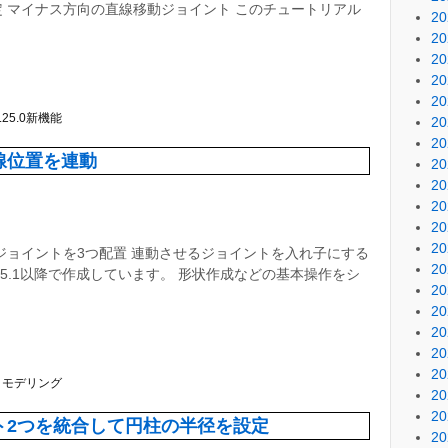
 マイナス方向の直線移動ジョイント このチュートリアル
2
2
2
2
2
r.25.0新機能
2
2
線位置を連動
2
2
2
2
2
ジョイントを3つ配置 連動させるジョイントを入れ子にする
2
r.25.1以降で作成しています。 形状作成などの基本操作をシ
2
2
2
2
2
クモデリング
2
2
ト2つを統合して円柱の半径を設定
2