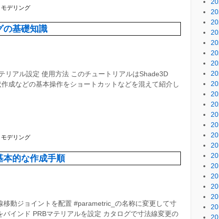
2
クモデリング
2
2
グの基礎知識
2
2
2
2
2
リアル設定 使用方法 このチュートリアルはShade3D
2
。 形状作成などの基本操作をショートカットなどを混えて紹介し
2
2
2
2
2
クモデリング
2
2
基本的な作成手順
2
2
2
2
動ジョイントを配置 #parametric_の名称に変更して寸
2
バインド PRBマテリアルを設定 カタログで寸法線変更の
2