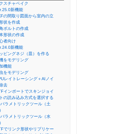
クスチャベイク
er.25.0新機能
XFの間取り図面から室内の立
形状を作成
角ボルトの作成
本形状の作成
心者向け
er.24.0新機能
ッピングネジ（皿）を作る
機をモデリング
加機能
虫をモデリング
PUレイトレーシング＋AIノイ
除去
lTFインポートでスキンジョイ
トの読み込み方式を選択する
Dパラメトリックツール（土
）
Dパラメトリックツール（水
）
lTFでリンク形状やリプリケー