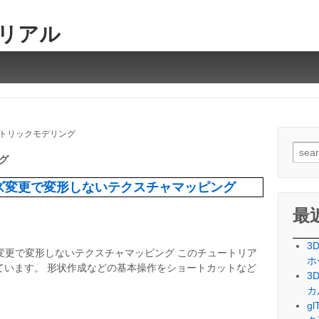
トリアル
 パラメトリックモデリング
検
グ
索
対
ズ変更で変形しないテクスチャマッピング
象:
最
3
変更で変形しないテクスチャマッピング このチュートリア
ホ
で作成しています。 形状作成などの基本操作をショートカットなど
3
カ
g