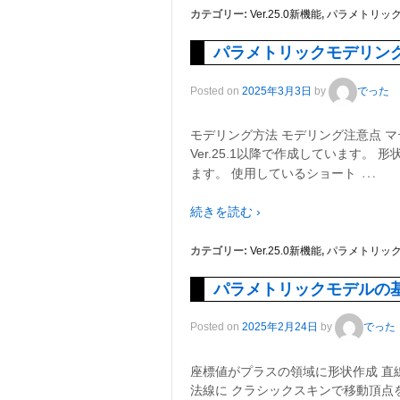
カテゴリー:
Ver.25.0新機能
,
パラメトリッ
パラメトリックモデリン
Posted on
2025年3月3日
by
でった
モデリング方法 モデリング注意点 マテ
Ver.25.1以降で作成しています
…
ます。 使用しているショート
続きを読む ›
カテゴリー:
Ver.25.0新機能
,
パラメトリッ
パラメトリックモデルの
Posted on
2025年2月24日
by
でった
座標値がプラスの領域に形状作成 直線移
法線に クラシックスキンで移動頂点を