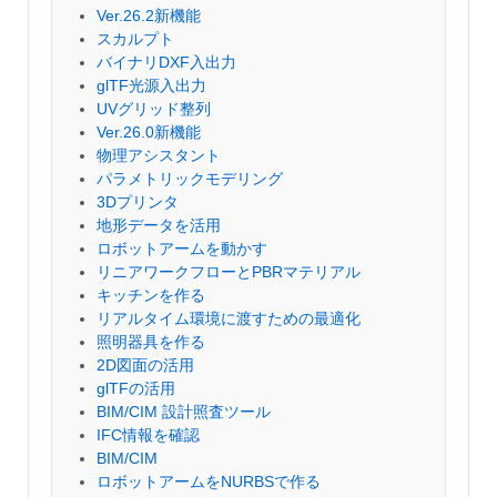
Ver.26.2新機能
スカルプト
バイナリDXF入出力
glTF光源入出力
UVグリッド整列
Ver.26.0新機能
物理アシスタント
パラメトリックモデリング
3Dプリンタ
地形データを活用
ロボットアームを動かす
リニアワークフローとPBRマテリアル
キッチンを作る
リアルタイム環境に渡すための最適化
照明器具を作る
2D図面の活用
glTFの活用
BIM/CIM 設計照査ツール
IFC情報を確認
BIM/CIM
ロボットアームをNURBSで作る