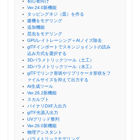
初心者向け
Ver.24.0新機能
タッピングネジ（皿）を作る
建機をモデリング
追加機能
昆虫をモデリング
GPUレイトレーシング＋AIノイズ除去
glTFインポートでスキンジョイントの読み
込み方式を選択する
3Dパラメトリックツール（土工）
3Dパラメトリックツール（水工）
glTFでリンク形状やリプリケータ形状をフ
ァイルサイズを抑えて出力する
AI生成ツール
Ver.26.2新機能
スカルプト
バイナリDXF入出力
glTF光源入出力
UVグリッド整列
Ver.26.0新機能
物理アシスタント
パラメトリックモデリング