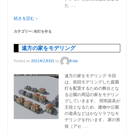
…
た
続きを読む ›
カテゴリー:
街灯を作る
遠方の家をモデリング
Posted on
2021年2月8日
by
ft-lab
遠方の家をモデリング 今回
は、前回モデリングした庭園
灯を配置するための舞台とな
る公園の周辺の家をモデリン
グしていきます。 照明器具が
主役となるため、建物や公園
の遊具などはかなりラフなモ
デリングを行います。 家の形
…
状（アセ