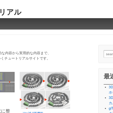
トリアル
検
歩的な内容から実用的な内容まで、
索
いくチュートリアルサイトです。
対
象:
最
3
ホ
3
カ
g
状に整