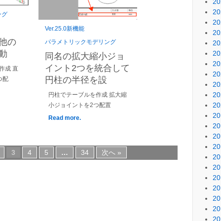
2
2
ング
2
Ver.25.0新機能
2
他の
パラメトリックモデリング
2
動
2
同名の拡大縮小ジョ
2
イント2つを統合して
作成 直
2
円柱の半径を設
つ配
2
2
円柱でテーブルを作成 拡大縮
2
小ジョイントを2つ配置
2
Read more.
2
2
2
3
4
5
…
34
次へ »
2
2
2
2
2
2
2