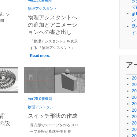
タ
Ver.25.0新機能
て
物理アシスタント
g
成」ツ
物理アシスタントへ
ン
 開
の追加とアニメーシ
透
ョンへの書き出し
す
「物理アシスタント」を表示
する 「物理アシスタント」
Read more.
ア
2
2
2
2
Ver.25.0新機能
2
物理アシスタント
2
背
スイッチ形状の作成
2
の設
2
長方形でスロープを作る スロ
2
ープを転がる球を作る 長
2