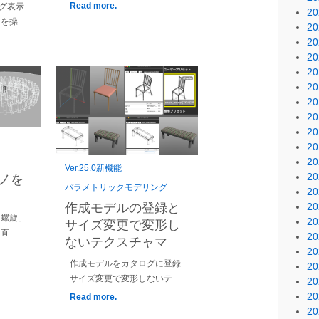
Read more.
グ表示
2
ラを操
2
2
2
2
2
2
2
2
2
2
Ver.25.0新機能
2
ミノを
パラメトリックモデリング
2
2
作成モデルの登録と
「螺旋」
2
サイズ変更で変形し
 直
2
ないテクスチャマ
2
作成モデルをカタログに登録
2
サイズ変更で変形しないテ
2
2
Read more.
2