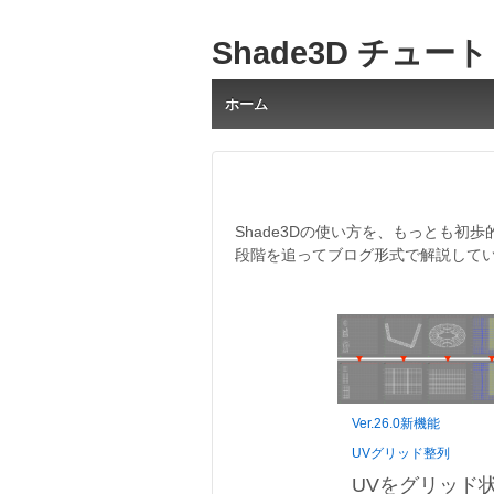
Shade3D チュー
ホーム
Shade3Dの使い方を、もっとも初
段階を追ってブログ形式で解説して
Ver.26.0新機能
UVグリッド整列
UVをグリッド