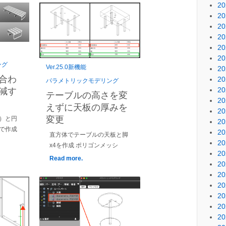
2
2
2
2
2
2
ング
Ver.25.0新機能
2
合わ
2
パラメトリックモデリング
2
減す
テーブルの高さを変
2
えずに天板の厚みを
2
変更
）と円
2
で作成
2
直方体でテーブルの天板と脚
2
x4を作成 ポリゴンメッシ
2
Read more.
2
2
2
2
2
2