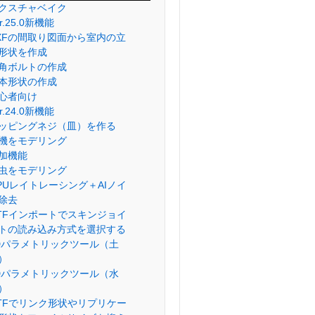
クスチャベイク
er.25.0新機能
XFの間取り図面から室内の立
形状を作成
角ボルトの作成
本形状の作成
心者向け
er.24.0新機能
ッピングネジ（皿）を作る
機をモデリング
加機能
虫をモデリング
PUレイトレーシング＋AIノイ
除去
lTFインポートでスキンジョイ
トの読み込み方式を選択する
Dパラメトリックツール（土
）
Dパラメトリックツール（水
）
lTFでリンク形状やリプリケー