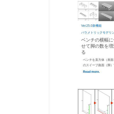
Ver.25.0新機能
パラメトリックモデリ
ベンチの横幅に
せて脚の数を増
る
ベンチを直方体（座面
のスイープ曲面（脚）
Read more.