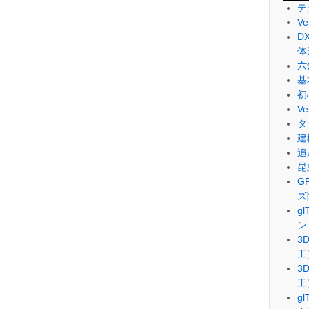
テ
V
D
体
六
基
初
V
タ
建
追
昆
G
ズ
g
ン
3
工
3
工
g