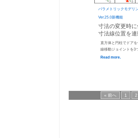
パラメトリックモデリ
Ver.25.0新機能
寸法の変更時に
寸法線位置を連
直方体と円柱でドアを
線移動ジョイントを3
Read more.
« 前へ
1
2