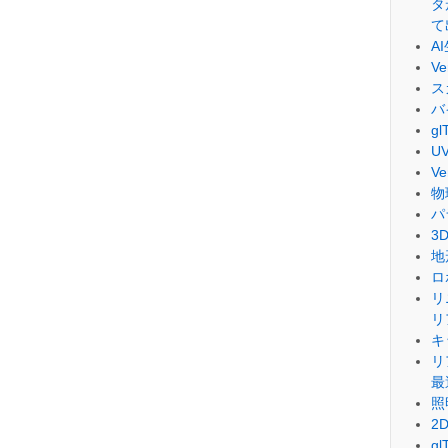
タ
て
A
V
ス
バ
g
U
V
物
パ
3
地
ロ
リ
リ
キ
リ
最
照
2
g