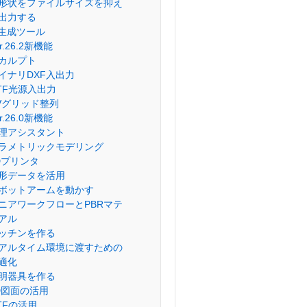
形状をファイルサイズを抑え
出力する
I生成ツール
er.26.2新機能
カルプト
イナリDXF入出力
lTF光源入出力
Vグリッド整列
er.26.0新機能
理アシスタント
ラメトリックモデリング
Dプリンタ
形データを活用
ボットアームを動かす
ニアワークフローとPBRマテ
アル
ッチンを作る
アルタイム環境に渡すための
適化
明器具を作る
D図面の活用
lTFの活用