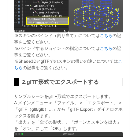
※スキンのバインド（割り当て）については
こちら
の記
事をご覧ください。
※バインドするジョイントの指定については
こちら
の記
事をご覧ください。
※Shade3DとglTFでのスキンの扱いの違いについては
こ
ちら
の記事をご覧ください。
2.glTF形式でエクスポートする
サンプルシーンをglTF形式でエクスポートします。
A.メインメニュー > 「ファイル」 > 「エクスポート」 >
「glTF（gltf/glb）…」から「glTF Export」ダイアログボ
ックスを開きます。
「出力」を「全ての形状」、「ボーンとスキンを出力」
を「オン」にして「OK」します。