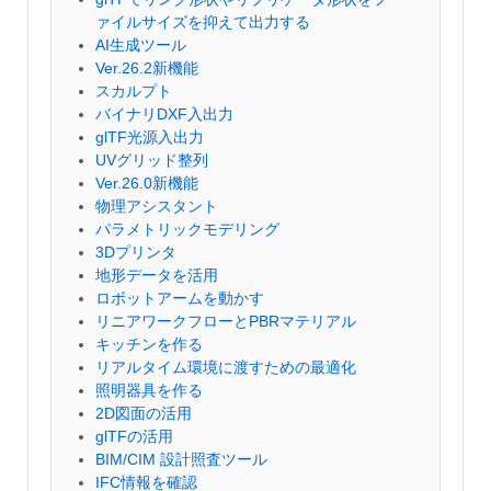
ァイルサイズを抑えて出力する
AI生成ツール
Ver.26.2新機能
スカルプト
バイナリDXF入出力
glTF光源入出力
UVグリッド整列
Ver.26.0新機能
物理アシスタント
パラメトリックモデリング
3Dプリンタ
地形データを活用
ロボットアームを動かす
リニアワークフローとPBRマテリアル
キッチンを作る
リアルタイム環境に渡すための最適化
照明器具を作る
2D図面の活用
glTFの活用
BIM/CIM 設計照査ツール
IFC情報を確認