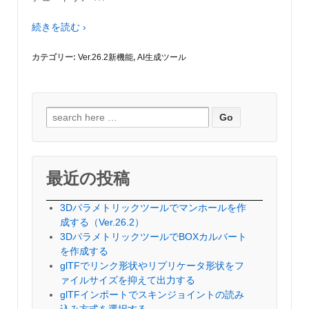
続きを読む ›
カテゴリー:
Ver.26.2新機能
,
AI生成ツール
検
索
対
象:
最近の投稿
3Dパラメトリックツールでマンホールを作
成する（Ver.26.2）
3DパラメトリックツールでBOXカルバート
を作成する
glTFでリンク形状やリプリケータ形状をフ
ァイルサイズを抑えて出力する
glTFインポートでスキンジョイントの読み
込み方式を選択する