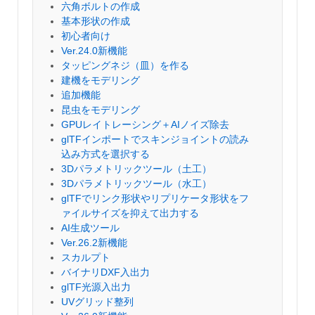
六角ボルトの作成
基本形状の作成
初心者向け
Ver.24.0新機能
タッピングネジ（皿）を作る
建機をモデリング
追加機能
昆虫をモデリング
GPUレイトレーシング＋AIノイズ除去
glTFインポートでスキンジョイントの読み
込み方式を選択する
3Dパラメトリックツール（土工）
3Dパラメトリックツール（水工）
glTFでリンク形状やリプリケータ形状をフ
ァイルサイズを抑えて出力する
AI生成ツール
Ver.26.2新機能
スカルプト
バイナリDXF入出力
glTF光源入出力
UVグリッド整列