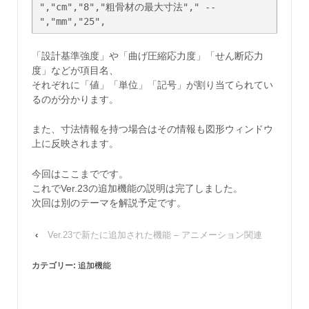
","cm","8","粗骨材の最大寸法"," -- 
「設計基準強度」や「曲げ圧縮応力度」「せん断応力
度」などが項目名、
それぞれに「値」「単位」「記号」が割り当てられてい
るのが分かります。
また、寸法情報を持つ場合はその情報も図形ウィンドウ
上に反映されます。
今回はここまでです。
これでVer.23の追加機能の説明は完了しました。
次回は別のテーマを解説予定です。
‹
Ver.23で新たに追加された機能 – アニメーション関連
カテゴリー:
追加機能