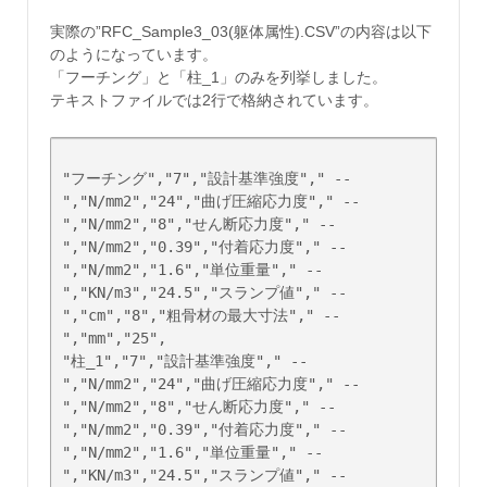
実際の”RFC_Sample3_03(躯体属性).CSV”の内容は以下
のようになっています。
「フーチング」と「柱_1」のみを列挙しました。
テキストファイルでは2行で格納されています。
"フーチング","7","設計基準強度"," -- 
","N/mm2","24","曲げ圧縮応力度"," -- 
","N/mm2","8","せん断応力度"," -- 
","N/mm2","0.39","付着応力度"," -- 
","N/mm2","1.6","単位重量"," -- 
","KN/m3","24.5","スランプ値"," -- 
","cm","8","粗骨材の最大寸法"," -- 
","mm","25",

"柱_1","7","設計基準強度"," -- 
","N/mm2","24","曲げ圧縮応力度"," -- 
","N/mm2","8","せん断応力度"," -- 
","N/mm2","0.39","付着応力度"," -- 
","N/mm2","1.6","単位重量"," -- 
","KN/m3","24.5","スランプ値"," -- 