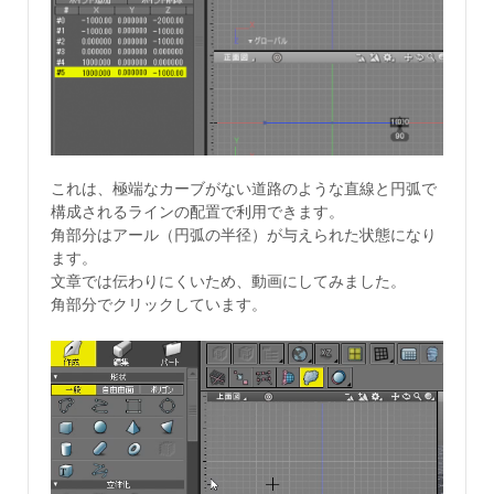
これは、極端なカーブがない道路のような直線と円弧で
構成されるラインの配置で利用できます。
角部分はアール（円弧の半径）が与えられた状態になり
ます。
文章では伝わりにくいため、動画にしてみました。
角部分でクリックしています。
動
画
プ
レ
ー
ヤ
ー