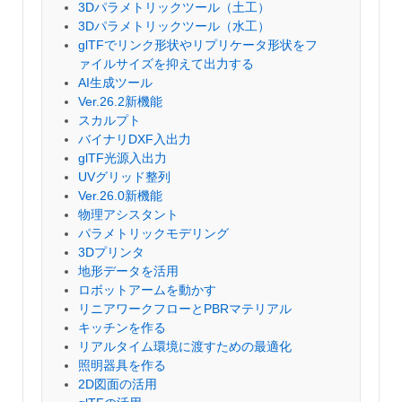
3Dパラメトリックツール（土工）
3Dパラメトリックツール（水工）
glTFでリンク形状やリプリケータ形状をフ
ァイルサイズを抑えて出力する
AI生成ツール
Ver.26.2新機能
スカルプト
バイナリDXF入出力
glTF光源入出力
UVグリッド整列
Ver.26.0新機能
物理アシスタント
パラメトリックモデリング
3Dプリンタ
地形データを活用
ロボットアームを動かす
リニアワークフローとPBRマテリアル
キッチンを作る
リアルタイム環境に渡すための最適化
照明器具を作る
2D図面の活用