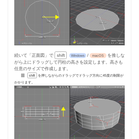
続いて「正面図」で
shift
/
を推しな
Windows
macOS
がら上にドラッグして円柱の高さを設定します。高さも
任意のサイズで作成します。
shift
を押しながらのドラッグでドラッグ方向に45度の制限が
かかります。