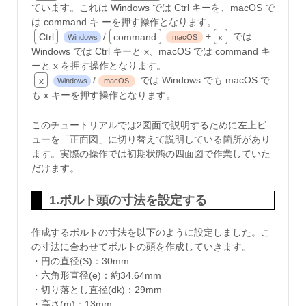
ています。これは Windows では Ctrl キーを、macOS で
は command キ ーを押す操作となります。
Ctrl
/
command
+
x
では
Windows
macOS
Windows では Ctrl キーと x、macOS では command キ
ーと x を押す操作となります。
x
/
では Windows でも macOS で
Windows
macOS
も x キーを押す操作となります。
このチュートリアルでは2図面で説明するために左上ビ
ューを「正面図」に切り替えて説明している箇所があり
ます。実際の操作では初期状態の四面図で作業していた
だけます。
1.ボルト頭の寸法を設定する
作成するボルトの寸法を以下のように設定しました。こ
の寸法に合わせてボルトの頭を作成していきます。
・円の直径(S)：30mm
・六角形直径(e)：約34.64mm
・切り落とし直径(dk)：29mm
・高さ(m)：13mm