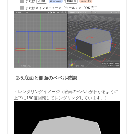
または
enter
/
return
Windows
macOS
またはメインメニュー > 「ツール」 > 「OK 完了」
2-5.底面と側面のベベル確認
・レンダリングイメージ（底面のベベルがわかるように
上下に180度回転してレンダリングしています。）