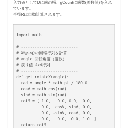
入力値としてDに歯の幅、gCountに歯数(整数値)を入れ
ています。
半径Rは自動計算されます。
import math

# -------------------------.

# X軸中心の回転行列を計算.

# angle 回転角度（度数）.

# 戻り値 4x4行列.

# -------------------------.

def get_rotateX(angle):

  rad = angle * math.pi / 180.0

  cosV = math.cos(rad)

  sinV = math.sin(rad)

  rotM = [ 1.0,   0.0, 0.0,  0.0,

           0.0,  cosV, sinV, 0.0,

           0.0, -sinV, cosV, 0.0,

           0.0,   0.0,  0.0, 1.0  ]

  return rotM
