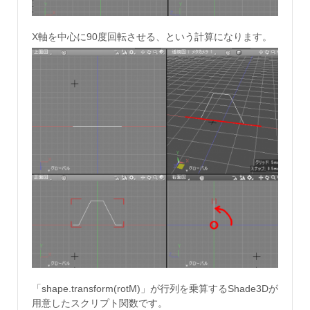
X軸を中心に90度回転させる、という計算になります。
「shape.transform(rotM)」が行列を乗算するShade3Dが
用意したスクリプト関数です。