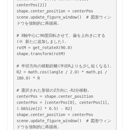
centerPos[2]]

shape.center_position = centerPos

scene.update_figure_window()  # 図形ウィン
ドウを強制的に再描画.

# X軸中心に90度回転させて、歯を上向きにする 
(※ 新たに追加しました).

rotM = get_rotateX(90.0)

shape.transform(rotM)

# 半径方向の移動距離(半径Rよりも少し短くなる).

R2 = math.cos((angle / 2.0) * math.pi / 
180.0) * R

# 選択された形状のZ方向に-R2分移動.

centerPos = shape.center_position

centerPos = [centerPos[0], centerPos[1], 
(-bbSize[2] * 0.5) - R2]

shape.center_position = centerPos

scene.update_figure_window()  # 図形ウィン
ドウを強制的に再描画.
