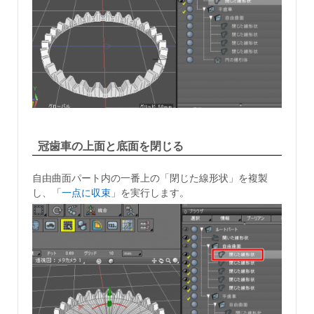
冠歯車の上面と底面を閉じる
自由曲面パート内の一番上の「閉じた線形状」を複製
し、「
一点に収束
」を実行します。