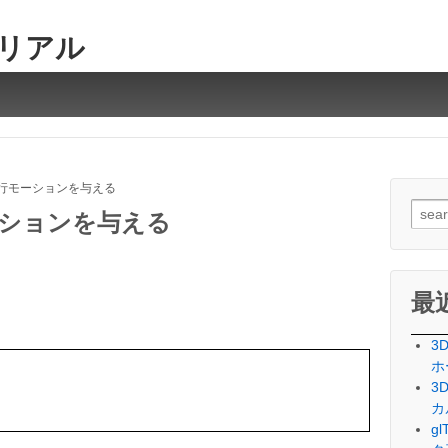
トリアル
歩行モーションを与える
検
ーションを与える
索
対
象:
最
3
ホ
3
カ
g