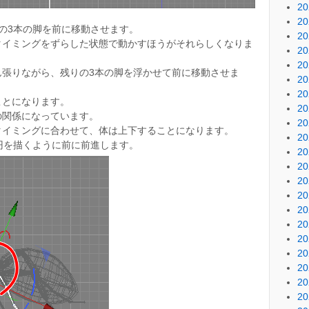
2
2
の3本の脚を前に移動させます。
2
タイミングをずらした状態で動かすほうがそれらしくなりま
2
2
ん張りながら、残りの3本の脚を浮かせて前に移動させま
2
2
ことになります。
2
の関係になっています。
2
タイミングに合わせて、体は上下することになります。
2
円を描くように前に前進します。
2
2
2
2
2
2
2
2
2
2
2