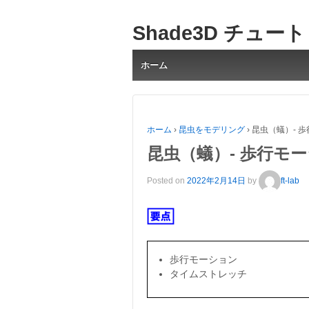
Shade3D チュー
ホーム
ホーム
›
昆虫をモデリング
›
昆虫（蟻）- 
昆虫（蟻）- 歩行モ
Posted on
2022年2月14日
by
ft-lab
歩行モーション
タイムストレッチ