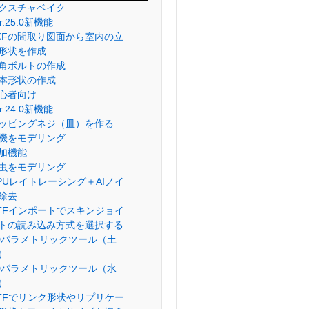
クスチャベイク
er.25.0新機能
XFの間取り図面から室内の立
形状を作成
角ボルトの作成
本形状の作成
心者向け
er.24.0新機能
ッピングネジ（皿）を作る
機をモデリング
加機能
虫をモデリング
PUレイトレーシング＋AIノイ
除去
lTFインポートでスキンジョイ
トの読み込み方式を選択する
Dパラメトリックツール（土
）
Dパラメトリックツール（水
）
lTFでリンク形状やリプリケー