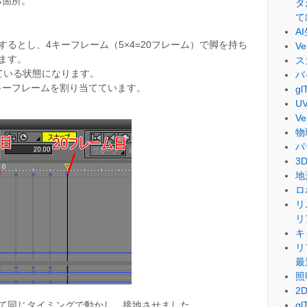
る箇所。
タ
て
A
るとし、4キーフレーム（5×4=20フレーム）で脚を持ち
V
ます。
ス
ている状態になります。
バ
キーフレームを割り当てています。
g
U
V
物
パ
3
地
ロ
リ
リ
キ
リ
最
照
2
g
べて同じタイミングで動かし、接地させました。