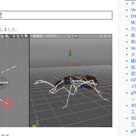
テ
V
定
D
体
六
しました。
基
初
V
タ
建
追
昆
G
ズ
g
ン
3
工
3
工
g