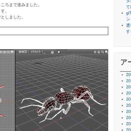
タ
ところまで進みました。
て
ます。
g
でとしました。
ン
透
す
ア
2
2
2
2
2
2
2
2
2
2