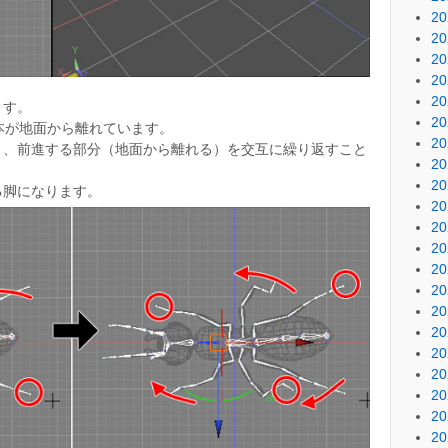
2
2
2
2
2
ます。
2
本が地面から離れています。
2
）、前進する部分（地面から離れる）を交互に繰り返すこと
2
2
る脚になります。
2
2
2
2
2
2
2
2
2
2
2
2