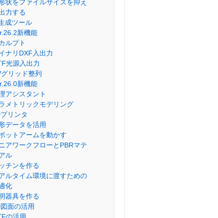
形状をファイルサイズを抑え
出力する
I生成ツール
er.26.2新機能
カルプト
イナリDXF入出力
lTF光源入出力
Vグリッド整列
er.26.0新機能
理アシスタント
ラメトリックモデリング
Dプリンタ
形データを活用
ボットアームを動かす
ニアワークフローとPBRマテ
アル
ッチンを作る
アルタイム環境に渡すための
適化
明器具を作る
D図面の活用
lTFの活用